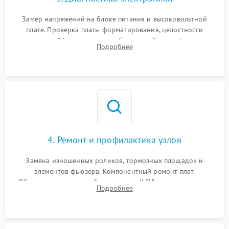
Замер напряжений на блоке питания и высоковольтной
плате. Проверка платы форматирования, целостности
плоских шлейфов сканера и работоспособности флажков и
Подробнее
оптопар (датчиков прохождения бумаги).
4. Ремонт и профилактика узлов
Замена изношенных роликов, тормозных площадок и
элементов фьюзера. Компонентный ремонт плат.
Обязательная очистка блока лазера (LSU), зеркал и тракта
Подробнее
печати от просыпанного тонера и бумажной пыли.