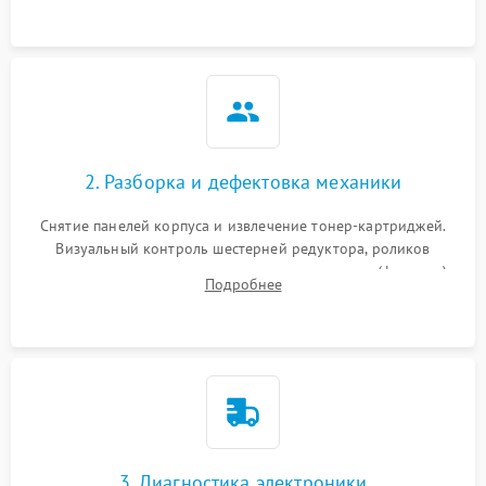
2. Разборка и дефектовка механики
Снятие панелей корпуса и извлечение тонер-картриджей.
Визуальный контроль шестерней редуктора, роликов
захвата, термопленки и прижимного вала в печи (фьюзере).
Подробнее
Проверка оптики сканера на загрязнения.
3. Диагностика электроники