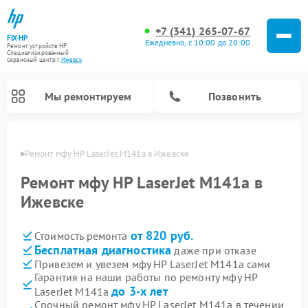
+7 (341) 265-07-67
FIX-HP
Ежедневно, с 10:00 до 20:00
Ремонт устройств HP
Специализированный
cервисный центр г.
Ижевск
Мы ремонтируем
Позвонить
евске
Ремонт мфу HP LaserJet M141a в Ижевске
Ремонт мфу HP LaserJet M141a в
Ижевске
от 820 руб.
Стоимость ремонта
Бесплатная диагностика
даже при отказе
Привезем и увезем мфу HP LaserJet M141a сами
Гарантия на наши работы по ремонту мфу HP
до 3-х лет
LaserJet M141a
Срочный ремонт мфу HP LaserJet M141a в течении