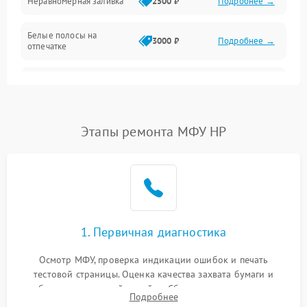
Неравномерная заливка
2500 ₽
Подробнее →
Дисплей и органы управления
Белые полосы на
Изображение
3000 ₽
Подробнее →
отпечатке
Проблемы с механикой
Чёрный фон на листе
3500 ₽
Подробнее →
Питание и запуск
Этапы ремонта МФУ HP
1. Первичная диагностика
Осмотр МФУ, проверка индикации ошибок и печать
тестовой страницы. Оценка качества захвата бумаги и
работы сканирующей линейки. Сбор данных о замятиях,
Подробнее
дефектах изображения или посторонних шумах при работе.