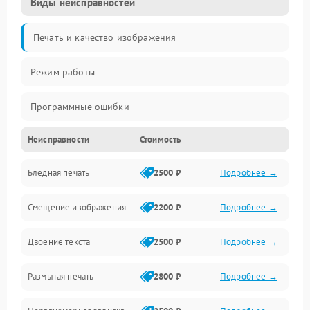
Виды неисправностей
Печать и качество изображения
Режим работы
Программные ошибки
Неисправности
Стоимость
Картриджи и расходники
Бледная печать
2500 ₽
Подробнее →
Сканер и копирование
Смещение изображения
2200 ₽
Подробнее →
Механика и узлы
Двоение текста
2500 ₽
Подробнее →
Программные сбои
Размытая печать
2800 ₽
Подробнее →
Подключение и интерфейсы