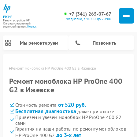
+7 (341) 265-07-67
FIX-HP
Ежедневно, с 10:00 до 20:00
Ремонт устройств HP
Специализированный
cервисный центр г.
Ижевск
Мы ремонтируем
Позвонить
евске
Ремонт моноблока HP ProOne 400 G2 в Ижевске
Ремонт моноблока HP ProOne 400
G2 в Ижевске
от 520 руб.
Стоимость ремонта
Бесплатная диагностика
даже при отказе
Привезем и увезем моноблок HP ProOne 400 G2
сами
Гарантия на наши работы по ремонту моноблоков
до 3-х лет
HP ProOne 400 G2