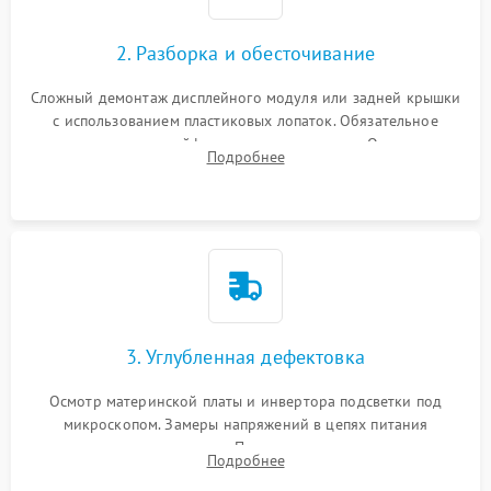
1000 ₽
Подробнее →
управления
Повреждение внутренних проводов
2. Разборка и обесточивание
Поломка батареи (если
2000 ₽
Подробнее →
есть)
Сложный демонтаж дисплейного модуля или задней крышки
Механические повреждения
с использованием пластиковых лопаток. Обязательное
Неисправность тачпада
отключение шлейфов матрицы и питания. Очистка
1500 ₽
Подробнее →
(если есть)
Подробнее
массивной системы охлаждения от скопившейся пыли.
Поломка веб-камеры
1000 ₽
Подробнее →
Неисправность
1000 ₽
Подробнее →
микрофона
Повреждение внутренних
1000 ₽
Подробнее →
3. Углубленная дефектовка
проводов
Осмотр материнской платы и инвертора подсветки под
Неисправность BIOS
1500 ₽
Подробнее →
микроскопом. Замеры напряжений в цепях питания
процессора и видеокарты. Проверка состояния жесткого
Подробнее
диска и оперативной памяти с помощью POST-карт и