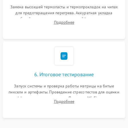
Замена высохшей термопасты и термопрокладок на чипах
для предотвращения перегрева. Аккуратная укладка
кабелей, подключение хрупких шлейфов матрицы и
Подробнее
надежная фиксация всех элементов внутри корпуса
моноблока.
6. Итоговое тестирование
Запуск системы и проверка работы матрицы на битые
пиксели и артефакты. Проведение стресс-тестов для оценки
эффективности охлаждения. Проверка Wi-Fi, камеры,
Подробнее
микрофона и всех портов перед выдачей устройства.