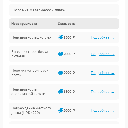
Поломка материнской платы
Неисправности
Стоимость
Неисправность системы охлаждения
Неисправность дисплея
1500 ₽
Подробнее →
Неисправность BIOS
Выход из строя блока
Повреждение корпуса
2000 ₽
Подробнее →
питания
Поломка аудиосистемы (динамики, разъёмы)
Поломка материнской
2000 ₽
Подробнее →
платы
Неисправность Wi-Fi модуля
Неисправность
1500 ₽
Подробнее →
оперативной памяти
Повреждение разъёмов (USB, HDMI и др.)
Повреждение жесткого
Поломка видеокарты
2000 ₽
Подробнее →
диска (HDD/SSD)
Неисправность процессора
Неисправность