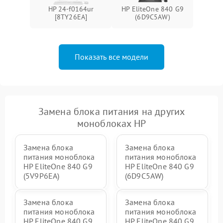
Неисправность BIOS
1500 ₽
Подробнее →
HP 24-f0164ur
HP EliteOne 840 G9
[8TY26EA]
(6D9C5AW)
Показать все модели
Замена блока питания на других
моноблоках HP
Замена блока
Замена блока
питания моноблока
питания моноблока
HP EliteOne 840 G9
HP EliteOne 840 G9
(5V9P6EA)
(6D9C5AW)
Замена блока
Замена блока
питания моноблока
питания моноблока
HP EliteOne 840 G9
HP EliteOne 840 G9