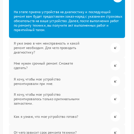
На этапе приема устройства на диагностику и последующий
ремонт вам будет предоставлен заказ-наряд с указанием страховых
обязательств на ваше устройство. Далее, после выполнения работ
по ремонту техники, вы получите акт выполненных работ и
гарантийный талон.
Я уже знаю в чем неисправность и какой
ремонт необходим. Для чего проводить
диагностику?
Мне нужен срочный ремонт. Сможете
сделать?
Я хочу, чтобы мое устройство
ремонтировали при мне.
Я хочу, чтобы мое устройство
ремонтировалось только оригинальными
запчастями.
Как я узнаю, что мое устройство готово?
От чего зависит срок ремонта техники?