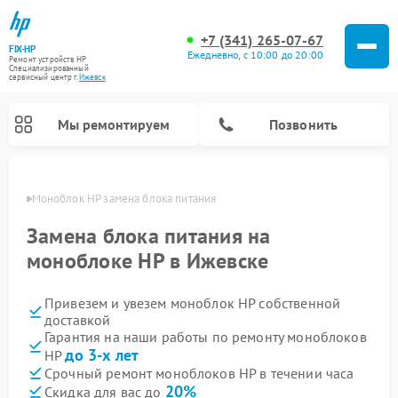
+7 (341) 265-07-67
FIX-HP
Ежедневно, с 10:00 до 20:00
Ремонт устройств HP
Специализированный
cервисный центр г.
Ижевск
Мы ремонтируем
Позвонить
евске
Моноблок HP замена блока питания
Замена блока питания на
моноблоке HP в Ижевске
Привезем и увезем моноблок HP собственной
доставкой
Гарантия на наши работы по ремонту моноблоков
до 3-х лет
HP
Срочный ремонт моноблоков HP в течении часа
20%
Скидка для вас до