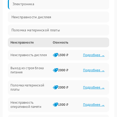
Электроника
Неисправности дисплея
Поломка материнской платы
Неисправности
Стоимость
Неисправность системы охлаждения
Неисправность дисплея
1500 ₽
Подробнее →
Неисправность BIOS
Выход из строя блока
Повреждение корпуса
2000 ₽
Подробнее →
питания
Поломка аудиосистемы (динамики, разъёмы)
Поломка материнской
2000 ₽
Подробнее →
платы
Неисправность Wi-Fi модуля
Неисправность
1500 ₽
Подробнее →
оперативной памяти
Повреждение разъёмов (USB, HDMI и др.)