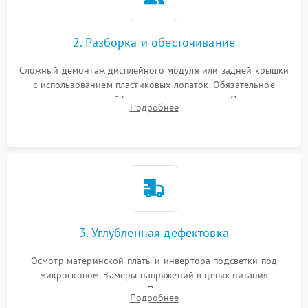
2. Разборка и обесточивание
Сложный демонтаж дисплейного модуля или задней крышки
с использованием пластиковых лопаток. Обязательное
отключение шлейфов матрицы и питания. Очистка
Подробнее
массивной системы охлаждения от скопившейся пыли.
3. Углубленная дефектовка
Осмотр материнской платы и инвертора подсветки под
микроскопом. Замеры напряжений в цепях питания
процессора и видеокарты. Проверка состояния жесткого
Подробнее
диска и оперативной памяти с помощью POST-карт и