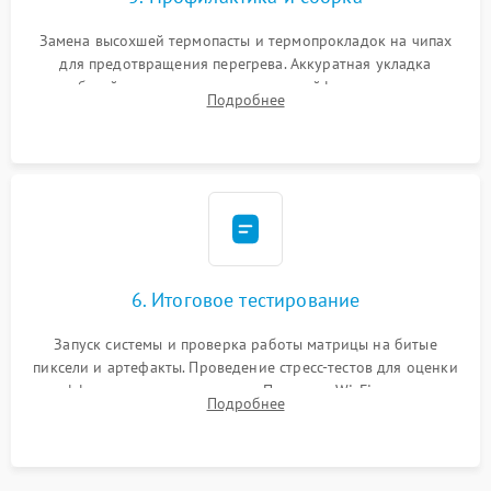
Замена высохшей термопасты и термопрокладок на чипах
для предотвращения перегрева. Аккуратная укладка
кабелей, подключение хрупких шлейфов матрицы и
Подробнее
надежная фиксация всех элементов внутри корпуса
моноблока.
6. Итоговое тестирование
Запуск системы и проверка работы матрицы на битые
пиксели и артефакты. Проведение стресс-тестов для оценки
эффективности охлаждения. Проверка Wi-Fi, камеры,
Подробнее
микрофона и всех портов перед выдачей устройства.