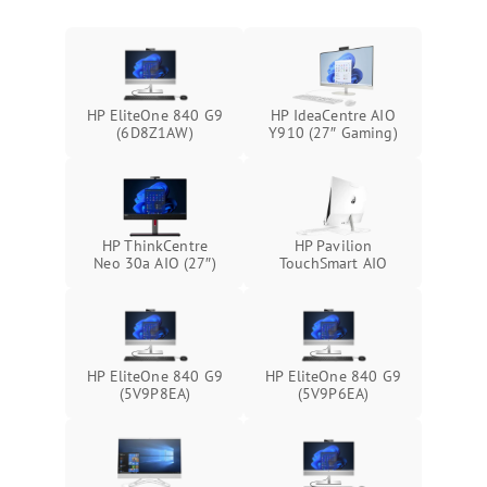
Повреждение сенсорного
3000 ₽
Подробнее →
Поломка веб-камеры
экрана (если есть)
Неисправность микрофона
Неисправность кнопок
1000 ₽
Подробнее →
управления
HP EliteOne 840 G9
HP IdeaCentre AIO
Повреждение внутренних проводов
(6D8Z1AW)
Y910 (27″ Gaming)
Поломка батареи (если
2000 ₽
Подробнее →
есть)
Механические повреждения
Неисправность тачпада
1500 ₽
Подробнее →
(если есть)
HP ThinkCentre
HP Pavilion
Neo 30a AIO (27″)
TouchSmart AIO
Поломка веб-камеры
1000 ₽
Подробнее →
Неисправность
1000 ₽
Подробнее →
микрофона
HP EliteOne 840 G9
HP EliteOne 840 G9
(5V9P8EA)
(5V9P6EA)
Повреждение внутренних
1000 ₽
Подробнее →
проводов