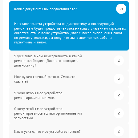
Какие документы вы предоставляете?
На этапе приема устройства на диагностику и последующий
ремонт вам будет предоставлен заказ-наряд с указанием страховых
обязательств на ваше устройство. Далее, после выполнения работ
по ремонту техники, вы получите акт выполненных работ и
гарантийный талон.
Я уже знаю в чем неисправность и какой
ремонт необходим. Для чего проводить
диагностику?
Мне нужен срочный ремонт. Сможете
сделать?
Я хочу, чтобы мое устройство
ремонтировали при мне.
Я хочу, чтобы мое устройство
ремонтировалось только оригинальными
запчастями.
Как я узнаю, что мое устройство готово?