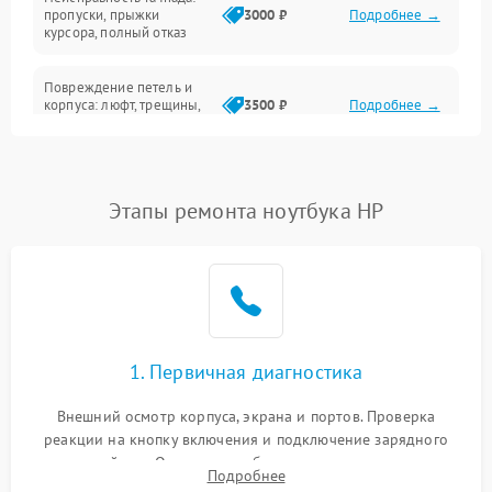
Сеть и интернет
пропуски, прыжки
3000 ₽
Подробнее →
курсора, полный отказ
Система охлаждения
Повреждение петель и
корпуса: люфт, трещины,
3500 ₽
Подробнее →
деформация
Проблемы аккумулятора:
быстрая разрядка,
2500 ₽
Подробнее →
Этапы ремонта ноутбука HP
невозможность зарядки,
вздутие
Неисправность зарядного
устройства или разъёма
2000 ₽
Подробнее →
питания
1. Первичная диагностика
Перегрев из‑за пыли,
износа термопасты или
2500 ₽
Подробнее →
неисправности кулера
Внешний осмотр корпуса, экрана и портов. Проверка
реакции на кнопку включения и подключение зарядного
устройства. Оценка потребления тока с помощью
Выход из строя SSD или
Подробнее
HDD: медленная загрузка,
лабораторного блока питания для локализации проблемы.
3000 ₽
Подробнее →