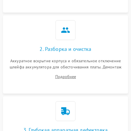
ошибки чтения,
пропадание диска
Неисправность
оперативной памяти:
2000 ₽
Подробнее →
вылеты приложений,
синие экраны
2. Разборка и очистка
Проблемы Wi‑Fi или
2500 ₽
Подробнее →
Bluetooth модулей
Аккуратное вскрытие корпуса и обязательное отключение
шлейфа аккумулятора для обесточивания платы. Демонтаж
системы охлаждения, очистка кулера от пыли и удаление
Подробнее
высохшей термопасты с кристаллов чипов.
3. Глубокая аппаратная дефектовка