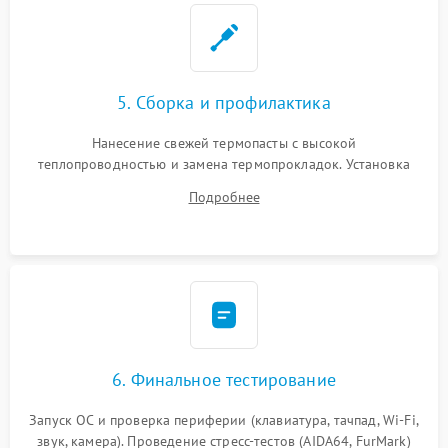
5. Сборка и профилактика
Нанесение свежей термопасты с высокой
теплопроводностью и замена термопрокладок. Установка
системы охлаждения, подключение всех внутренних
Подробнее
шлейфов, модулей памяти и накопителей. Предварительная
сборка корпуса.
6. Финальное тестирование
Запуск ОС и проверка периферии (клавиатура, тачпад, Wi-Fi,
звук, камера). Проведение стресс-тестов (AIDA64, FurMark)