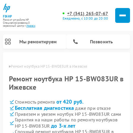
+7 (341) 265-07-67
FIX-HP
Ежедневно, с 10:00 до 20:00
Ремонт устройств HP
Специализированный
cервисный центр г.
Ижевск
Мы ремонтируем
Позвонить
евске
Ремонт ноутбука HP 15-BW083UR в Ижевске
Ремонт ноутбука HP 15-BW083UR в
Ижевске
от 420 руб.
Стоимость ремонта
Бесплатная диагностика
даже при отказе
Привезем и увезем ноутбук HP 15-BW083UR сами
Гарантия на наши работы по ремонту ноутбуков
до 3-х лет
HP 15-BW083UR
Срочный ремонт ноутбуков HP 15-BW083UR в