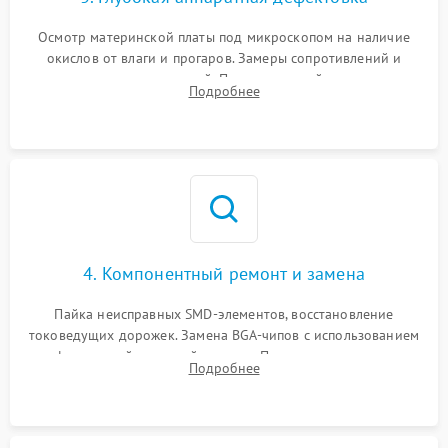
Осмотр материнской платы под микроскопом на наличие
окислов от влаги и прогаров. Замеры сопротивлений и
дежурных напряжений. Проверка цепей питания,
Подробнее
мультиконтроллера, процессора и видеочипа.
4. Компонентный ремонт и замена
Пайка неисправных SMD-элементов, восстановление
токоведущих дорожек. Замена BGA-чипов с использованием
инфракрасной паяльной станции. Прошивка микросхемы
Подробнее
BIOS или замена поврежденных портов USB