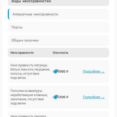
Виды неисправностей
Аппаратные неисправности
Порты
Общие поломки
Неисправности
Стоимость
Устройства
Неисправность матрицы:
Программные ошибки
битые пиксели, мерцание,
5000 ₽
Подробнее →
полосы, отсутствие
подсветки
Электрические и системные сбои
Поломка клавиатуры:
Интерфейсные проблемы
неработающие клавиши,
2500 ₽
Подробнее →
залипание, отсутствие
подсветки
Батарея
Неисправность тачпада: