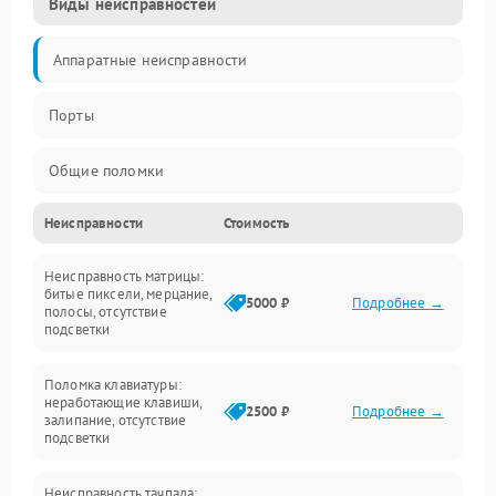
Виды неисправностей
Аппаратные неисправности
Порты
Общие поломки
Неисправности
Стоимость
Устройства
Неисправность матрицы:
Программные ошибки
битые пиксели, мерцание,
5000 ₽
Подробнее →
полосы, отсутствие
подсветки
Электрические и системные сбои
Поломка клавиатуры:
Интерфейсные проблемы
неработающие клавиши,
2500 ₽
Подробнее →
залипание, отсутствие
подсветки
Батарея
Неисправность тачпада: