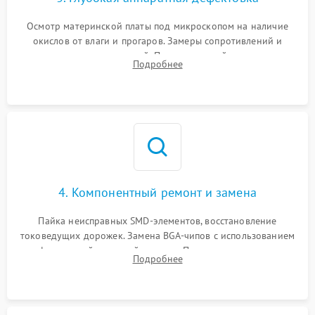
Осмотр материнской платы под микроскопом на наличие
окислов от влаги и прогаров. Замеры сопротивлений и
дежурных напряжений. Проверка цепей питания,
Подробнее
мультиконтроллера, процессора и видеочипа.
4. Компонентный ремонт и замена
Пайка неисправных SMD-элементов, восстановление
токоведущих дорожек. Замена BGA-чипов с использованием
инфракрасной паяльной станции. Прошивка микросхемы
Подробнее
BIOS или замена поврежденных портов USB