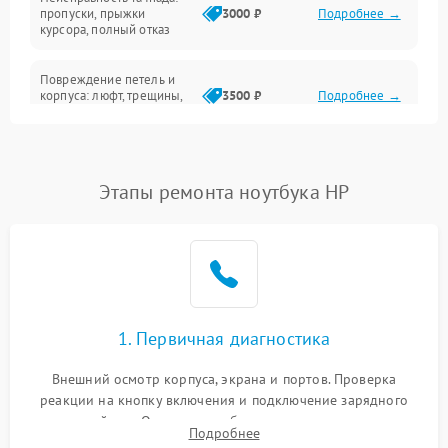
Сеть и интернет
пропуски, прыжки
3000 ₽
Подробнее →
курсора, полный отказ
Система охлаждения
Повреждение петель и
корпуса: люфт, трещины,
3500 ₽
Подробнее →
деформация
Проблемы аккумулятора:
быстрая разрядка,
2500 ₽
Подробнее →
Этапы ремонта ноутбука HP
невозможность зарядки,
вздутие
Неисправность зарядного
устройства или разъёма
2000 ₽
Подробнее →
питания
1. Первичная диагностика
Перегрев из‑за пыли,
износа термопасты или
2500 ₽
Подробнее →
неисправности кулера
Внешний осмотр корпуса, экрана и портов. Проверка
реакции на кнопку включения и подключение зарядного
устройства. Оценка потребления тока с помощью
Выход из строя SSD или
Подробнее
HDD: медленная загрузка,
лабораторного блока питания для локализации проблемы.
3000 ₽
Подробнее →