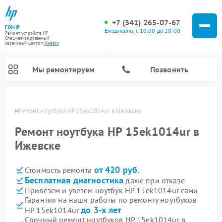
+7 (341) 265-07-67
FIX-HP
Ежедневно, с 10:00 до 20:00
Ремонт устройств HP
Специализированный
cервисный центр г.
Ижевск
Мы ремонтируем
Позвонить
евске
Ремонт ноутбука HP 15ek1014ur в Ижевске
Ремонт ноутбука HP 15ek1014ur в
Ижевске
от 420 руб.
Стоимость ремонта
Бесплатная диагностика
даже при отказе
Привезем и увезем ноутбук HP 15ek1014ur сами
Гарантия на наши работы по ремонту ноутбуков
до 3-х лет
HP 15ek1014ur
Срочный ремонт ноутбуков HP 15ek1014ur в