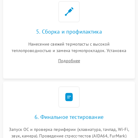
5. Сборка и профилактика
Нанесение свежей термопасты с высокой
теплопроводностью и замена термопрокладок. Установка
системы охлаждения, подключение всех внутренних
Подробнее
шлейфов, модулей памяти и накопителей. Предварительная
сборка корпуса.
6. Финальное тестирование
Запуск ОС и проверка периферии (клавиатура, тачпад, Wi-Fi,
звук, камера). Проведение стресс-тестов (AIDA64, FurMark)