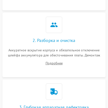
ошибки чтения,
пропадание диска
Неисправность
оперативной памяти:
2000 ₽
Подробнее →
вылеты приложений,
синие экраны
2. Разборка и очистка
Проблемы Wi‑Fi или
2500 ₽
Подробнее →
Bluetooth модулей
Аккуратное вскрытие корпуса и обязательное отключение
шлейфа аккумулятора для обесточивания платы. Демонтаж
системы охлаждения, очистка кулера от пыли и удаление
Подробнее
высохшей термопасты с кристаллов чипов.
3. Глубокая аппаратная дефектовка