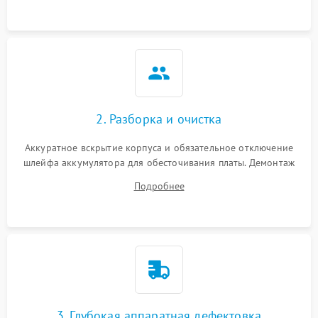
ошибки чтения,
пропадание диска
Неисправность
оперативной памяти:
2000 ₽
Подробнее →
вылеты приложений,
синие экраны
2. Разборка и очистка
Проблемы Wi‑Fi или
2500 ₽
Подробнее →
Bluetooth модулей
Аккуратное вскрытие корпуса и обязательное отключение
шлейфа аккумулятора для обесточивания платы. Демонтаж
системы охлаждения, очистка кулера от пыли и удаление
Подробнее
высохшей термопасты с кристаллов чипов.
3. Глубокая аппаратная дефектовка