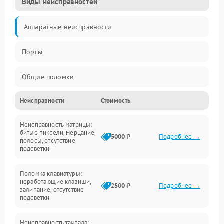
Виды неисправностей
Аппаратные неисправности
Порты
Общие поломки
Неисправности
Стоимость
Устройства
Неисправность матрицы:
Программные ошибки
битые пиксели, мерцание,
5000 ₽
Подробнее →
полосы, отсутствие
подсветки
Электрические и системные сбои
Поломка клавиатуры:
Интерфейсные проблемы
неработающие клавиши,
2500 ₽
Подробнее →
залипание, отсутствие
подсветки
Батарея
Неисправность тачпада: