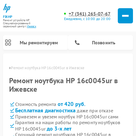
+7 (341) 265-07-67
FIX-HP
Ежедневно, с 10:00 до 20:00
Ремонт устройств HP
Специализированный
cервисный центр г.
Ижевск
Мы ремонтируем
Позвонить
евске
Ремонт ноутбука HP 16c0045ur в Ижевске
Ремонт ноутбука HP 16c0045ur в
Ижевске
от 420 руб.
Стоимость ремонта
Бесплатная диагностика
даже при отказе
Привезем и увезем ноутбук HP 16c0045ur сами
Гарантия на наши работы по ремонту ноутбуков
до 3-х лет
HP 16c0045ur
Срочный ремонт ноутбуков HP 16c0045ur в