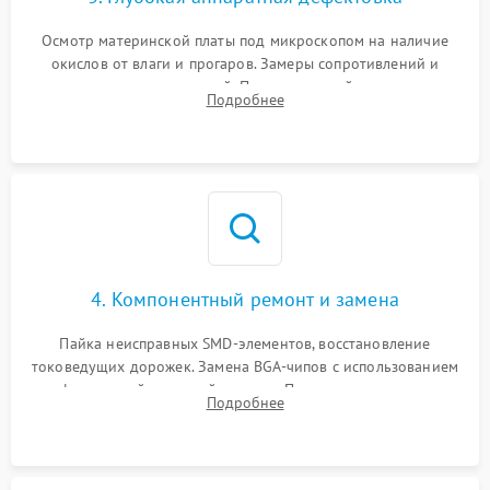
Осмотр материнской платы под микроскопом на наличие
окислов от влаги и прогаров. Замеры сопротивлений и
дежурных напряжений. Проверка цепей питания,
Подробнее
мультиконтроллера, процессора и видеочипа.
4. Компонентный ремонт и замена
Пайка неисправных SMD-элементов, восстановление
токоведущих дорожек. Замена BGA-чипов с использованием
инфракрасной паяльной станции. Прошивка микросхемы
Подробнее
BIOS или замена поврежденных портов USB