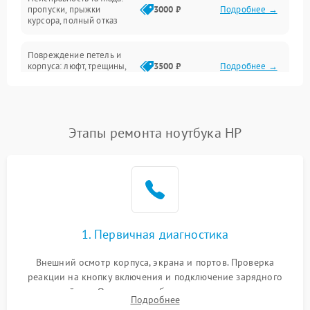
Сеть и интернет
пропуски, прыжки
3000 ₽
Подробнее →
курсора, полный отказ
Система охлаждения
Повреждение петель и
корпуса: люфт, трещины,
3500 ₽
Подробнее →
деформация
Проблемы аккумулятора:
быстрая разрядка,
2500 ₽
Подробнее →
Этапы ремонта ноутбука HP
невозможность зарядки,
вздутие
Неисправность зарядного
устройства или разъёма
2000 ₽
Подробнее →
питания
1. Первичная диагностика
Перегрев из‑за пыли,
износа термопасты или
2500 ₽
Подробнее →
неисправности кулера
Внешний осмотр корпуса, экрана и портов. Проверка
реакции на кнопку включения и подключение зарядного
устройства. Оценка потребления тока с помощью
Выход из строя SSD или
Подробнее
HDD: медленная загрузка,
лабораторного блока питания для локализации проблемы.
3000 ₽
Подробнее →