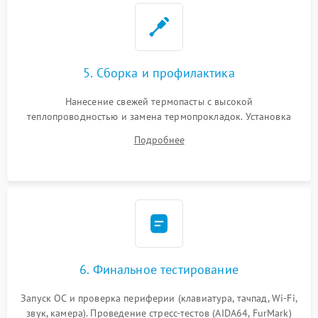
5. Сборка и профилактика
Нанесение свежей термопасты с высокой
теплопроводностью и замена термопрокладок. Установка
системы охлаждения, подключение всех внутренних
Подробнее
шлейфов, модулей памяти и накопителей. Предварительная
сборка корпуса.
6. Финальное тестирование
Запуск ОС и проверка периферии (клавиатура, тачпад, Wi-Fi,
звук, камера). Проведение стресс-тестов (AIDA64, FurMark)