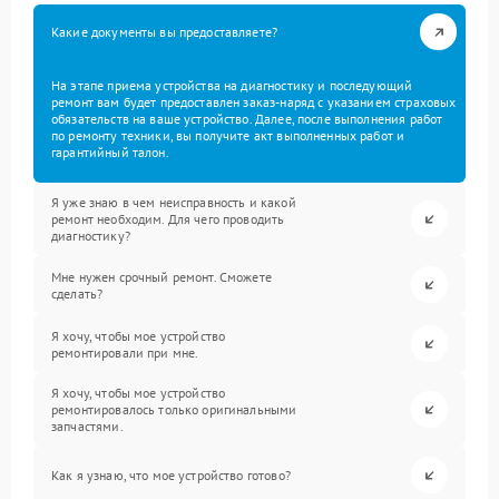
Какие документы вы предоставляете?
На этапе приема устройства на диагностику и последующий
ремонт вам будет предоставлен заказ-наряд с указанием страховых
обязательств на ваше устройство. Далее, после выполнения работ
по ремонту техники, вы получите акт выполненных работ и
гарантийный талон.
Я уже знаю в чем неисправность и какой
ремонт необходим. Для чего проводить
диагностику?
Мне нужен срочный ремонт. Сможете
сделать?
Я хочу, чтобы мое устройство
ремонтировали при мне.
Я хочу, чтобы мое устройство
ремонтировалось только оригинальными
запчастями.
Как я узнаю, что мое устройство готово?