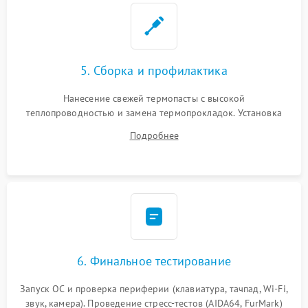
5. Сборка и профилактика
Нанесение свежей термопасты с высокой
теплопроводностью и замена термопрокладок. Установка
системы охлаждения, подключение всех внутренних
Подробнее
шлейфов, модулей памяти и накопителей. Предварительная
сборка корпуса.
6. Финальное тестирование
Запуск ОС и проверка периферии (клавиатура, тачпад, Wi-Fi,
звук, камера). Проведение стресс-тестов (AIDA64, FurMark)