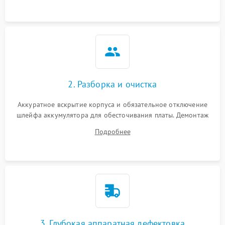
ошибки чтения,
пропадание диска
Неисправность
оперативной памяти:
2000 ₽
Подробнее →
вылеты приложений,
синие экраны
2. Разборка и очистка
Проблемы Wi‑Fi или
2500 ₽
Подробнее →
Bluetooth модулей
Аккуратное вскрытие корпуса и обязательное отключение
шлейфа аккумулятора для обесточивания платы. Демонтаж
системы охлаждения, очистка кулера от пыли и удаление
Подробнее
высохшей термопасты с кристаллов чипов.
3. Глубокая аппаратная дефектовка