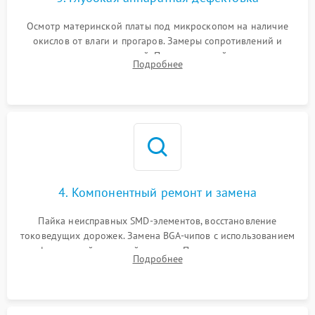
Осмотр материнской платы под микроскопом на наличие
окислов от влаги и прогаров. Замеры сопротивлений и
дежурных напряжений. Проверка цепей питания,
Подробнее
мультиконтроллера, процессора и видеочипа.
4. Компонентный ремонт и замена
Пайка неисправных SMD-элементов, восстановление
токоведущих дорожек. Замена BGA-чипов с использованием
инфракрасной паяльной станции. Прошивка микросхемы
Подробнее
BIOS или замена поврежденных портов USB