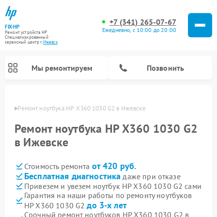
+7 (341) 265-07-67
FIX-HP
Ежедневно, с 10:00 до 20:00
Ремонт устройств HP
Специализированный
cервисный центр г.
Ижевск
Мы ремонтируем
Позвонить
евске
Ремонт ноутбука HP  X360 1030 G2 в Ижевске
Ремонт ноутбука HP X360 1030 G2
в Ижевске
от 420 руб.
Стоимость ремонта
Бесплатная диагностика
даже при отказе
Привезем и увезем ноутбук HP X360 1030 G2 сами
Гарантия на наши работы по ремонту ноутбуков
до 3-х лет
HP X360 1030 G2
Срочный ремонт ноутбуков HP X360 1030 G2 в