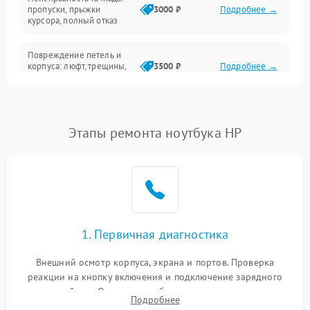
Сеть и интернет
пропуски, прыжки
3000 ₽
Подробнее →
курсора, полный отказ
Система охлаждения
Повреждение петель и
корпуса: люфт, трещины,
3500 ₽
Подробнее →
деформация
Проблемы аккумулятора:
быстрая разрядка,
2500 ₽
Подробнее →
Этапы ремонта ноутбука HP
невозможность зарядки,
вздутие
Неисправность зарядного
устройства или разъёма
2000 ₽
Подробнее →
питания
1. Первичная диагностика
Перегрев из‑за пыли,
износа термопасты или
2500 ₽
Подробнее →
неисправности кулера
Внешний осмотр корпуса, экрана и портов. Проверка
реакции на кнопку включения и подключение зарядного
устройства. Оценка потребления тока с помощью
Выход из строя SSD или
Подробнее
HDD: медленная загрузка,
лабораторного блока питания для локализации проблемы.
3000 ₽
Подробнее →