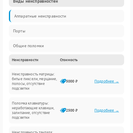
Виды неисправностей
Аппаратные неисправности
Порты
Общие поломки
Неисправности
Стоимость
Устройства
Неисправность матрицы:
Программные ошибки
битые пиксели, мерцание,
5000 ₽
Подробнее →
полосы, отсутствие
подсветки
Электрические и системные сбои
Поломка клавиатуры:
Интерфейсные проблемы
неработающие клавиши,
2500 ₽
Подробнее →
залипание, отсутствие
подсветки
Батарея
Неисправность тачпада: