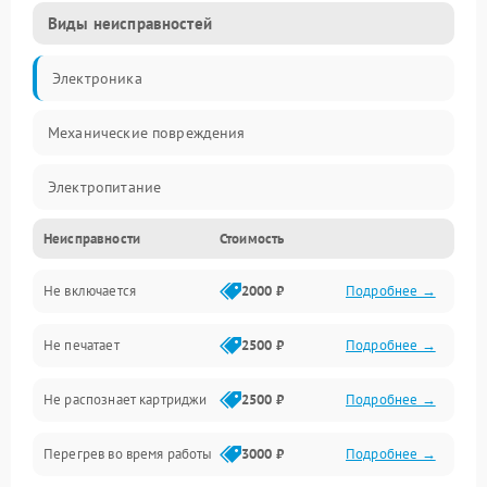
Виды неисправностей
Электроника
Механические повреждения
Электропитание
Неисправности
Стоимость
Работа системы
Не включается
2000 ₽
Подробнее →
Механика
Не печатает
2500 ₽
Подробнее →
Оптика
Не распознает картриджи
2500 ₽
Подробнее →
Программное обеспечение
Перегрев во время работы
3000 ₽
Подробнее →
Корпус/Герметичность