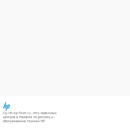
СЦ izh.hp-fixim.ru - сеть сервисных
центров в Ижевске по ремонту и
обслуживанию техники HP