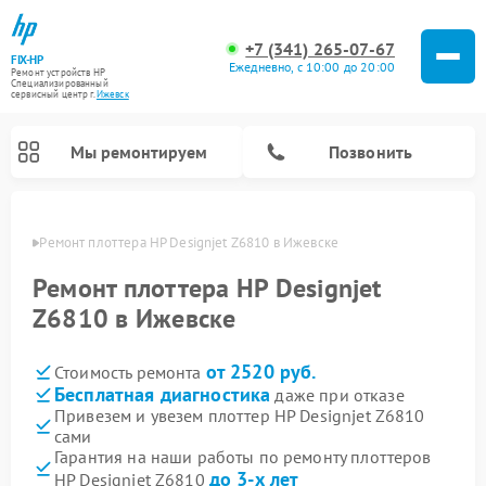
+7 (341) 265-07-67
FIX-HP
Ежедневно, с 10:00 до 20:00
Ремонт устройств HP
Специализированный
cервисный центр г.
Ижевск
Мы ремонтируем
Позвонить
евске
Ремонт плоттера HP Designjet Z6810 в Ижевске
Ремонт плоттера HP Designjet
Z6810 в Ижевске
от 2520 руб.
Стоимость ремонта
Бесплатная диагностика
даже при отказе
Привезем и увезем плоттер HP Designjet Z6810
сами
Гарантия на наши работы по ремонту плоттеров
до 3-х лет
HP Designjet Z6810