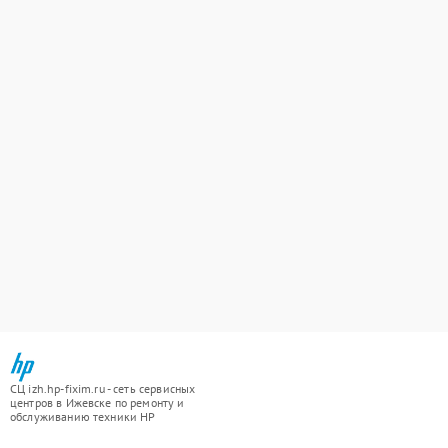
СЦ izh.hp-fixim.ru - сеть сервисных
центров в Ижевске по ремонту и
обслуживанию техники HP