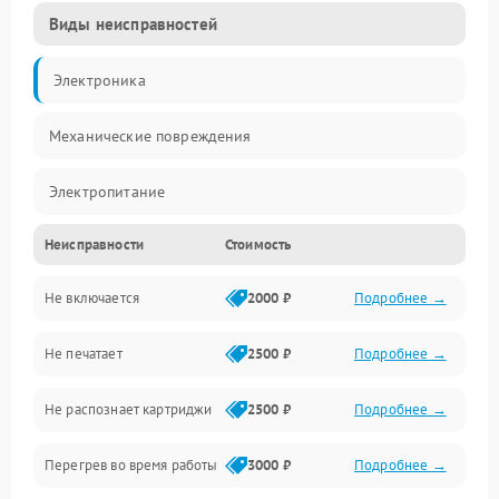
Виды неисправностей
Электроника
Механические повреждения
Электропитание
Неисправности
Стоимость
Работа системы
Не включается
2000 ₽
Подробнее →
Механика
Не печатает
2500 ₽
Подробнее →
Оптика
Не распознает картриджи
2500 ₽
Подробнее →
Программное обеспечение
Перегрев во время работы
3000 ₽
Подробнее →
Корпус/Герметичность