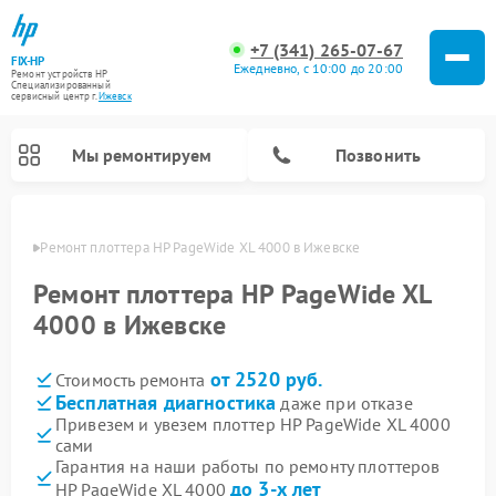
+7 (341) 265-07-67
FIX-HP
Ежедневно, с 10:00 до 20:00
Ремонт устройств HP
Специализированный
cервисный центр г.
Ижевск
Мы ремонтируем
Позвонить
евске
Ремонт плоттера HP PageWide XL 4000 в Ижевске
Ремонт плоттера HP PageWide XL
4000 в Ижевске
от 2520 руб.
Стоимость ремонта
Бесплатная диагностика
даже при отказе
Привезем и увезем плоттер HP PageWide XL 4000
сами
Гарантия на наши работы по ремонту плоттеров
до 3-х лет
HP PageWide XL 4000