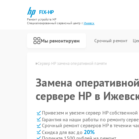
FIX-HP
Ремонт устройств HP
Специализированный cервисный центр г.
Ижевск
Мы ремонтируем
Срочный ремонт
Це
веров HP в Ижевске
Сервер HP замена оперативной памяти
Замена оперативной
сервере HP в Ижевс
Привезем и увезем сервер HP собственной
Гарантия на наши работы по ремонту серв
Срочный ремонт серверов HP в течении ча
20%
Скидка для вас до
Получите 1500 рублей на ремонт