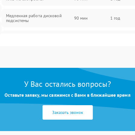
Медленная работа дисковой
90 мин
1 год
подсистемы
Ошибки чтения и записи данных
90 мин
1 год
Потеря данных
90 мин
1 год
У Вас остались вопросы?
Оставьте заявку, мы свяжемся с Вами в ближайшее время
Заказать звонок