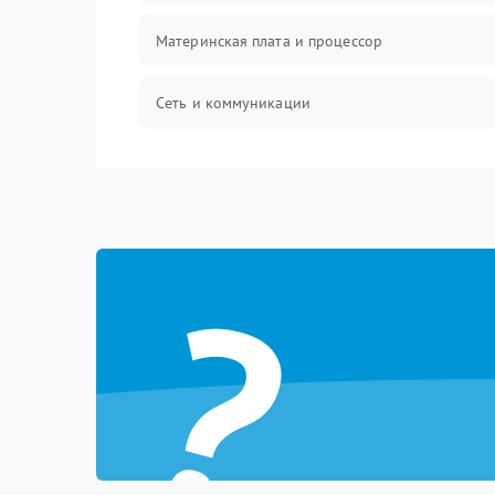
Материнская плата и процессор
Сеть и коммуникации
BIOS / прошивки
Оперативная память
?
Корпус и механика
Контроллеры и интерфейсы
Виртуализация и сервисы
Влага и внешние воздействия