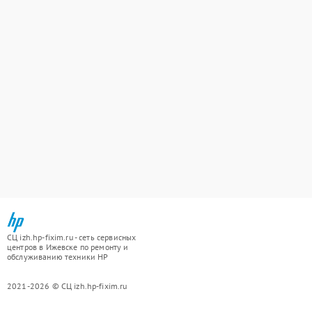
СЦ izh.hp-fixim.ru - сеть сервисных
центров в Ижевске по ремонту и
обслуживанию техники HP
2021-2026 © СЦ izh.hp-fixim.ru