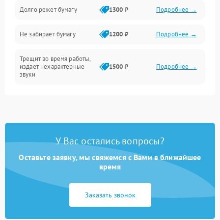
Долго режет бумагу
1300 ₽
Подробнее →
Не забирает бумагу
1200 ₽
Подробнее →
Трещит во время работы,
издает нехарактерные
1500 ₽
Подробнее →
звуки
Треск, скрежет при работе
1500 ₽
Подробнее →
Застревание бумаги в
1400 ₽
Подробнее →
ножах
У Вас остались вопросы?
Не тянет бумагу
2200 ₽
Подробнее →
Оставьте заявку, мы свяжемся с Вами в ближайшее
время
Застревание бумаги
2000 ₽
Подробнее →
Заказать звонок
Износ ножей
3500 ₽
Подробнее →