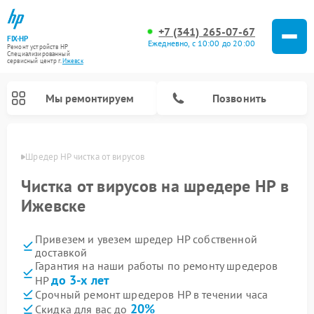
+7 (341) 265-07-67
FIX-HP
Ежедневно, с 10:00 до 20:00
Ремонт устройств HP
Специализированный
cервисный центр г.
Ижевск
Мы ремонтируем
Позвонить
евске
Шредер HP чистка от вирусов
Чистка от вирусов на шредере HP в
Ижевске
Привезем и увезем шредер HP собственной
доставкой
Гарантия на наши работы по ремонту шредеров
до 3-х лет
HP
Срочный ремонт шредеров HP в течении часа
20%
Скидка для вас до