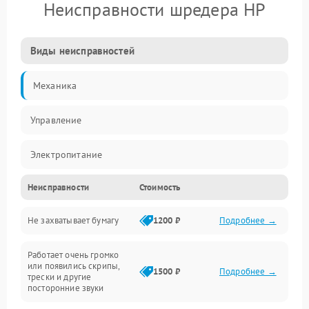
Неисправности шредера HP
Виды неисправностей
Механика
Управление
Электропитание
Неисправности
Стоимость
Датчики
Не захватывает бумагу
1200 ₽
Подробнее →
Электроника
Работает очень громко
Электрика
или появились скрипы,
1500 ₽
Подробнее →
трески и другие
посторонние звуки
Механические повреждения