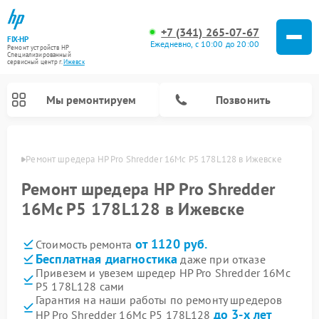
+7 (341) 265-07-67
FIX-HP
Ежедневно, с 10:00 до 20:00
Ремонт устройств HP
Специализированный
cервисный центр г.
Ижевск
Мы ремонтируем
Позвонить
евске
Ремонт шредера HP Pro Shredder 16Mc P5 178L128 в Ижевске
Ремонт шредера HP Pro Shredder
16Mc P5 178L128 в Ижевске
от 1120 руб.
Стоимость ремонта
Бесплатная диагностика
даже при отказе
Привезем и увезем шредер HP Pro Shredder 16Mc
P5 178L128 сами
Гарантия на наши работы по ремонту шредеров
до 3-х лет
HP Pro Shredder 16Mc P5 178L128