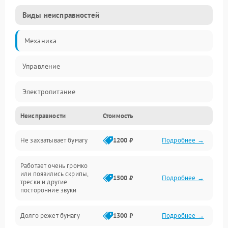
Виды неисправностей
Механика
Управление
Электропитание
Неисправности
Стоимость
Датчики
Не захватывает бумагу
1200 ₽
Подробнее →
Электроника
Работает очень громко
Электрика
или появились скрипы,
1500 ₽
Подробнее →
трески и другие
посторонние звуки
Механические повреждения
Долго режет бумагу
1300 ₽
Подробнее →