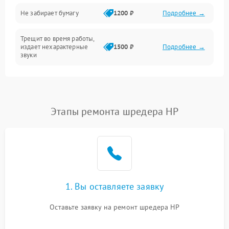
Не забирает бумагу
1200 ₽
Подробнее →
Трещит во время работы,
издает нехарактерные
1500 ₽
Подробнее →
звуки
Треск, скрежет при работе
1500 ₽
Подробнее →
Застревание бумаги в
Этапы ремонта шредера HP
1400 ₽
Подробнее →
ножах
Не тянет бумагу
2200 ₽
Подробнее →
Застревание бумаги
2000 ₽
Подробнее →
1. Вы оставляете заявку
Износ ножей
3500 ₽
Подробнее →
Оставьте заявку на ремонт шредера HP
Заклинивание
3000 ₽
Подробнее →