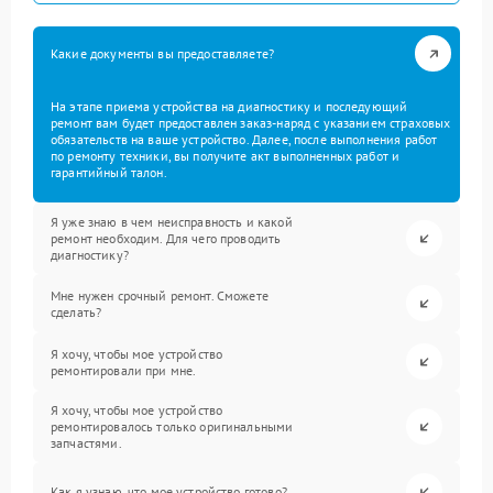
Какие документы вы предоставляете?
На этапе приема устройства на диагностику и последующий
ремонт вам будет предоставлен заказ-наряд с указанием страховых
обязательств на ваше устройство. Далее, после выполнения работ
по ремонту техники, вы получите акт выполненных работ и
гарантийный талон.
Я уже знаю в чем неисправность и какой
ремонт необходим. Для чего проводить
диагностику?
Мне нужен срочный ремонт. Сможете
сделать?
Я хочу, чтобы мое устройство
ремонтировали при мне.
Я хочу, чтобы мое устройство
ремонтировалось только оригинальными
запчастями.
Как я узнаю, что мое устройство готово?