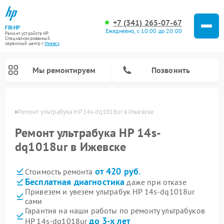
+7 (341) 265-07-67
FIX-HP
Ежедневно, с 10:00 до 20:00
Ремонт устройств HP
Специализированный
cервисный центр г.
Ижевск
Мы ремонтируем
Позвонить
евске
Ремонт ультрабука HP 14s-dq1018ur в Ижевске
Ремонт ультрабука HP 14s-
dq1018ur в Ижевске
от 420 руб.
Стоимость ремонта
Бесплатная диагностика
даже при отказе
Привезем и увезем ультрабук HP 14s-dq1018ur
сами
Гарантия на наши работы по ремонту ультрабуков
до 3-х лет
HP 14s-dq1018ur