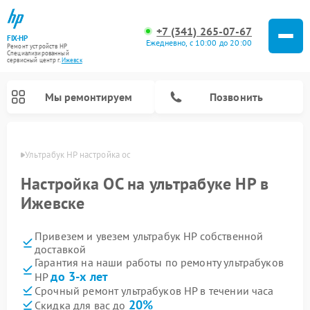
+7 (341) 265-07-67
FIX-HP
Ежедневно, с 10:00 до 20:00
Ремонт устройств HP
Специализированный
cервисный центр г.
Ижевск
Мы ремонтируем
Позвонить
евске
Ультрабук HP настройка ос
Настройка ОС на ультрабуке HP в
Ижевске
Привезем и увезем ультрабук HP собственной
доставкой
Гарантия на наши работы по ремонту ультрабуков
до 3-х лет
HP
Срочный ремонт ультрабуков HP в течении часа
20%
Скидка для вас до