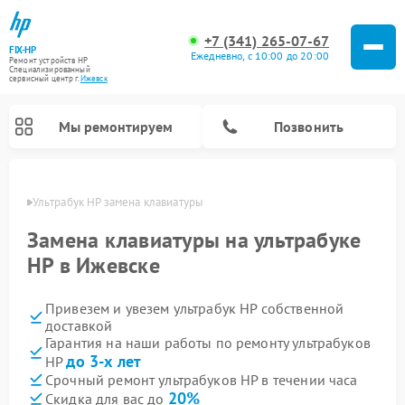
+7 (341) 265-07-67
FIX-HP
Ежедневно, с 10:00 до 20:00
Ремонт устройств HP
Специализированный
cервисный центр г.
Ижевск
Мы ремонтируем
Позвонить
евске
Ультрабук HP замена клавиатуры
Замена клавиатуры на ультрабуке
HP в Ижевске
Привезем и увезем ультрабук HP собственной
доставкой
Гарантия на наши работы по ремонту ультрабуков
до 3-х лет
HP
Срочный ремонт ультрабуков HP в течении часа
20%
Скидка для вас до